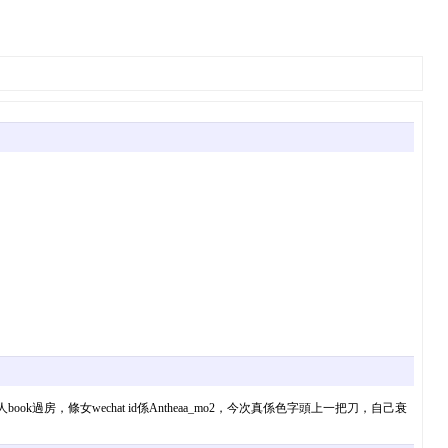
房，條女wechat id係Antheaa_mo2，今次真係色字頭上一把刀，自己衰