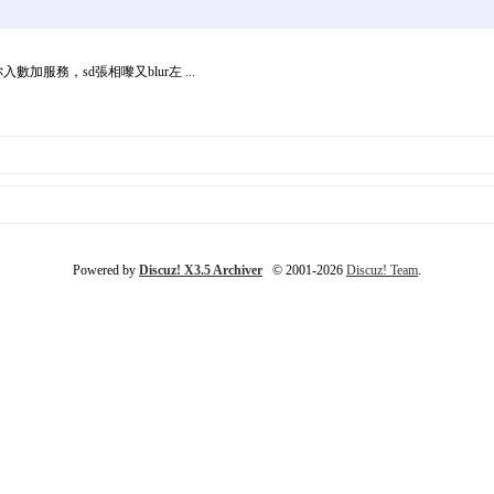
服務，sd張相嚟又blur左 ...
Powered by
Discuz! X3.5 Archiver
© 2001-2026
Discuz! Team
.