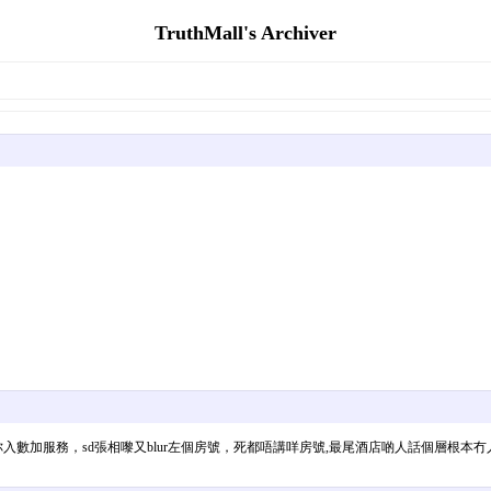
TruthMall's Archiver
服務，sd張相嚟又blur左個房號，死都唔講咩房號,最尾酒店啲人話個層根本冇人book過