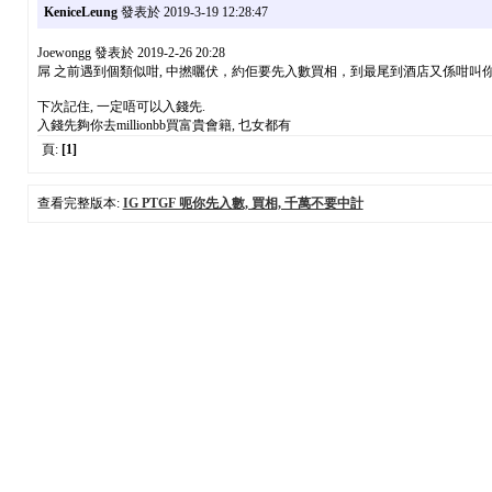
KeniceLeung
發表於 2019-3-19 12:28:47
Joewongg 發表於 2019-2-26 20:28
屌 之前遇到個類似咁, 中撚曬伏，約佢要先入數買相，到最尾到酒店又係咁叫你入數加
下次記住, 一定唔可以入錢先.
入錢先夠你去millionbb買富貴會籍, 乜女都有
頁:
[1]
查看完整版本:
IG PTGF 呃你先入數, 買相, 千萬不要中計