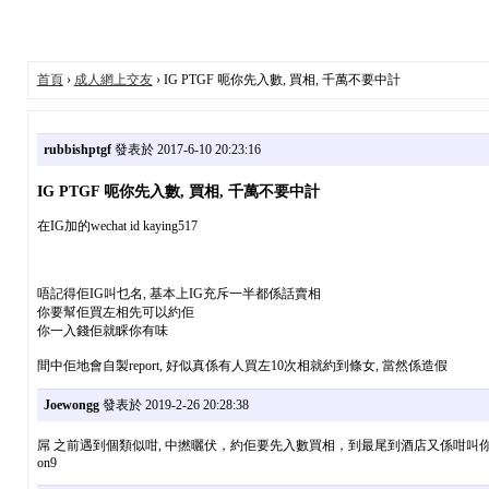
首頁
›
成人網上交友
› IG PTGF 呃你先入數, 買相, 千萬不要中計
rubbishptgf
發表於 2017-6-10 20:23:16
IG PTGF 呃你先入數, 買相, 千萬不要中計
在IG加的wechat id kaying517
唔記得佢IG叫乜名, 基本上IG充斥一半都係話賣相
你要幫佢買左相先可以約佢
你一入錢佢就睬你有味
間中佢地會自製report, 好似真係有人買左10次相就約到條女, 當然係造假
Joewongg
發表於 2019-2-26 20:28:38
屌 之前遇到個類似咁, 中撚曬伏，約佢要先入數買相，到最尾到酒店又係咁叫你入數加
on9