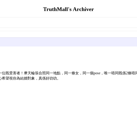
TruthMall's Archiver
既受害者！摩天輪張合照同一地點，同一條女，同一個pose，唯一唔同既係2條唔同
心希望視你為結婚對象，真係好叻叻。