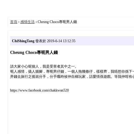
首頁
›
感情生活
› Cheung Choco專呃男人錢
ChiShingTang
發表於 2019-6-14 13:12:35
Cheung Choco專呃男人錢
請大家小心呢個人，我是受害者其中之一。
呃人感情，撬人牆腳，專呃男仔錢，一個人拖幾條仔，樣樣齊，我唔想你係下一位
畀錢去旅行之後就分手，分手嘅時候仲自稱玩家，話愛情係遊戲。等我仲咁有
https://www.facebook.com/chakkwan520