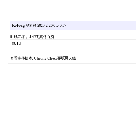
KoFong
發表於 2023-2-26 01:40:37
咁既衰樣，比佢呃真係白痴
頁:
[1]
查看完整版本:
Cheung Choco專呃男人錢