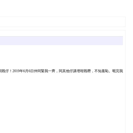
既仔！2019年6月6日仲同緊我一齊，同其他仔講埋咁既嘢，不知羞恥。呃完我