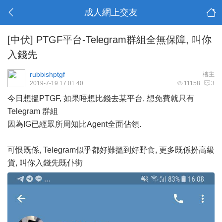
成人網上交友
[中伏]
PTGF平台-Telegram群組全無保障, 叫你
入錢先
rubbishptgf
樓主
2019-7-19 17:01:40
11158
3
今日想搵PTGF, 如果唔想比錢去某平台, 想免費就只有
Telegram 群組
因為IG已經眾所周知比Agent全面佔領.
可恨既係, Telegram似乎都好難搵到好野食, 更多既係扮高級
貨, 叫你入錢先既仆街