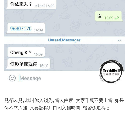
見都未見, 就叫你入錢先, 當人白痴, 大家千萬不要上當. 如果
你不幸入錢, 只要記得戶口同入錢時間, 報警係追得番!