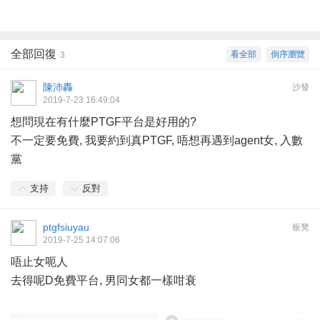
全部回復
看全部
倒序瀏覽
3
陳沛轟
沙發
2019-7-23 16:49:04
想問現在有什麼PTGF平台是好用的?
不一定要免費, 我要約到真PTGF, 唔想再遇到agent女, 入數
黨
支持
反對
ptgfsiuyau
板凳
2019-7-25 14:07:06
唔止女呃人
去得呢D免費平台, 男同女都一樣咁衰