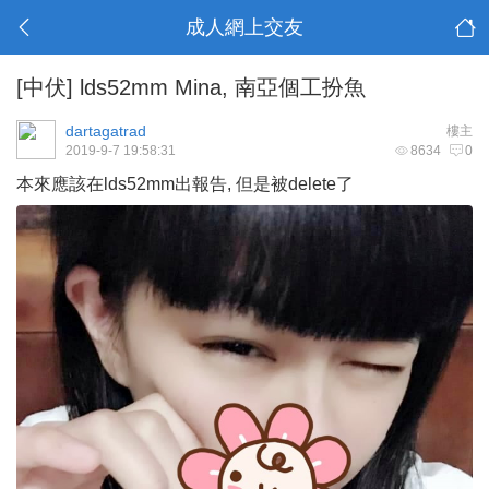
成人網上交友
[中伏]
lds52mm Mina, 南亞個工扮魚
dartagatrad
樓主
2019-9-7 19:58:31
8634
0
本來應該在lds52mm出報告, 但是被delete了