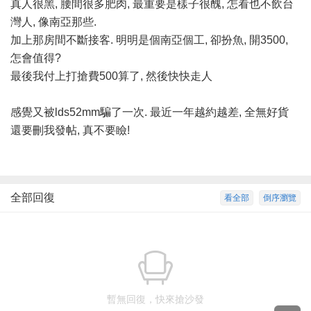
真人很黑, 腰間很多肥肉, 最重要是樣子很醜, 怎看也不飲台
灣人, 像南亞那些.
加上那房間不斷接客. 明明是個南亞個工, 卻扮魚, 開3500,
怎會值得?
最後我付上打搶費500算了, 然後快快走人
感覺又被lds52mm騙了一次. 最近一年越約越差, 全無好貨
還要刪我發帖, 真不要瞼!
全部回復
看全部
倒序瀏覽
暫無回復，快來搶沙發