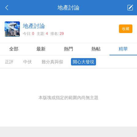
地產討論
地產討論
收藏
今日:
0
主題:
4
排名:
29
全部
最新
熱門
熱帖
精華
正評
中伏
難分真與假
開心大發現
本版塊或指定的範圍內尚無主題