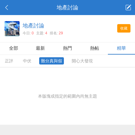
地產討論
地產討論
收藏
今日:
0
主題:
4
排名:
29
全部
最新
熱門
熱帖
精華
正評
中伏
難分真與假
開心大發現
本版塊或指定的範圍內尚無主題