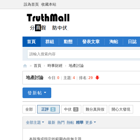
設為首頁
收藏本站
首頁
群組
動態
發表文章
淘帖
日誌
»
首頁
›
時事財經
›
地產討論
Tr
地產討論
今日:
0
|
主題:
4
|
排名:
29
ut
h
發新帖
M
全部
正評
1
中伏
3
難分真與假
開心大發現
all
全部主題
最新
熱門
熱帖
精華
更多
本版塊或指定的範圍內尚無主題