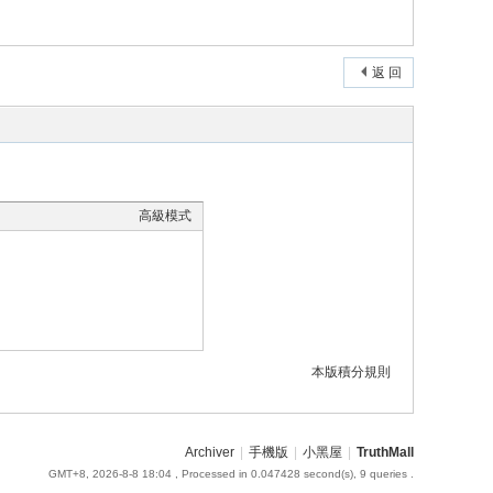
返 回
高級模式
本版積分規則
Archiver
|
手機版
|
小黑屋
|
TruthMall
GMT+8, 2026-8-8 18:04
, Processed in 0.047428 second(s), 9 queries .