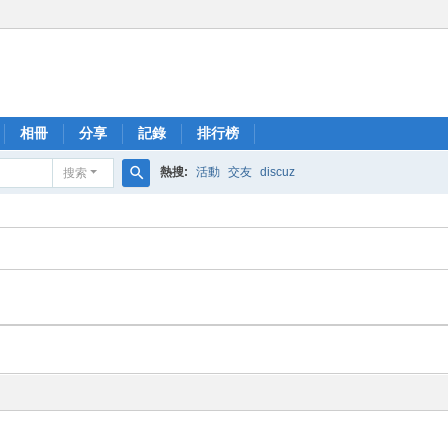
相冊
分享
記錄
排行榜
熱搜:
活動
交友
discuz
搜索
搜
索