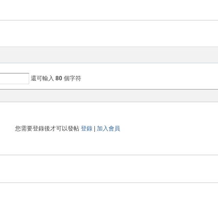
還可輸入
80
個字符
您需要登錄後才可以發帖
登錄
|
加入會員