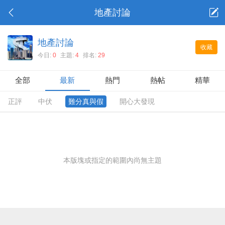
地產討論
地產討論
收藏
今日:
0
主題:
4
排名:
29
全部
最新
熱門
熱帖
精華
正評
中伏
難分真與假
開心大發現
本版塊或指定的範圍內尚無主題