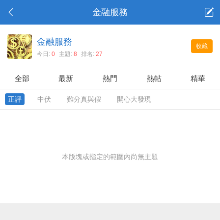
金融服務
金融服務
收藏
今日:
0
主題:
8
排名:
27
全部
最新
熱門
熱帖
精華
正評
中伏
難分真與假
開心大發現
本版塊或指定的範圍內尚無主題