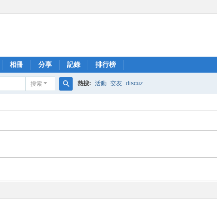
相冊
分享
記錄
排行榜
熱搜:
活動
交友
discuz
搜索
搜
索