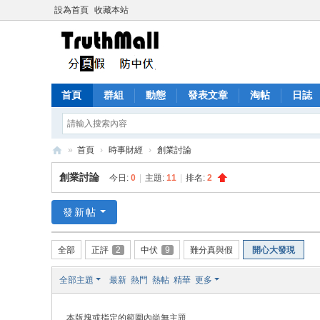
設為首頁
收藏本站
首頁
群組
動態
發表文章
淘帖
日誌
»
首頁
›
時事財經
›
創業討論
Tr
創業討論
今日:
0
|
主題:
11
|
排名:
2
ut
h
發新帖
M
全部
正評
2
中伏
9
難分真與假
開心大發現
all
全部主題
最新
熱門
熱帖
精華
更多
本版塊或指定的範圍內尚無主題