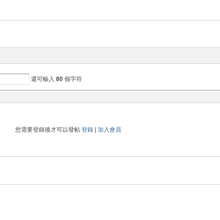
還可輸入
80
個字符
您需要登錄後才可以發帖
登錄
|
加入會員