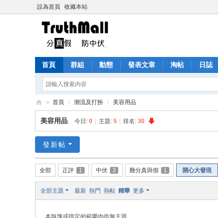
設為首頁
收藏本站
首頁
群組
動態
發表文章
淘帖
日誌
»
首頁
›
潮流及打扮
›
美容用品
Tr
美容用品
今日:
0
|
主題:
5
|
排名:
30
ut
h
發新帖
M
全部
正評
1
中伏
3
難分真與假
1
開心大發現
all
全部主題
最新
熱門
熱帖
精華
更多
本版塊或指定的範圍內尚無主題