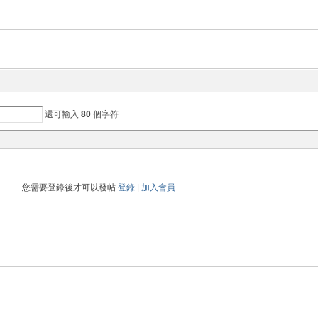
還可輸入
80
個字符
您需要登錄後才可以發帖
登錄
|
加入會員