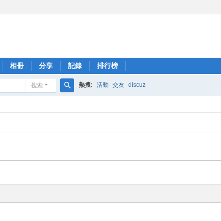
相冊
分享
記錄
排行榜
熱搜:
活動
交友
discuz
搜索
搜
索