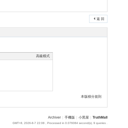
返 回
高級模式
本版積分規則
Archiver
|
手機版
|
小黑屋
|
TruthMall
GMT+8, 2026-8-7 22:08
, Processed in 0.076084 second(s), 9 queries .