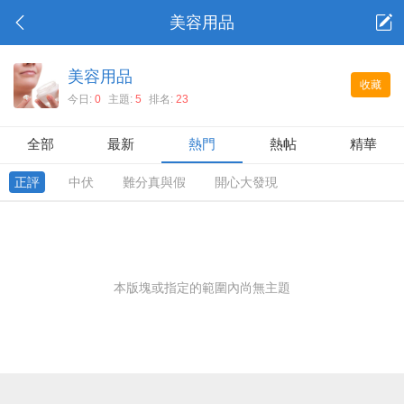
美容用品
美容用品
收藏
今日:
0
主題:
5
排名:
23
全部
最新
熱門
熱帖
精華
正評
中伏
難分真與假
開心大發現
本版塊或指定的範圍內尚無主題