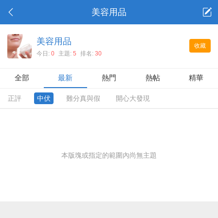
美容用品
美容用品
收藏
今日:
0
主題:
5
排名:
30
全部
最新
熱門
熱帖
精華
正評
中伏
難分真與假
開心大發現
本版塊或指定的範圍內尚無主題