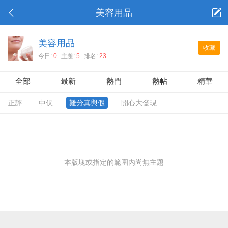
美容用品
美容用品
收藏
今日:
0
主題:
5
排名:
23
全部
最新
熱門
熱帖
精華
正評
中伏
難分真與假
開心大發現
本版塊或指定的範圍內尚無主題