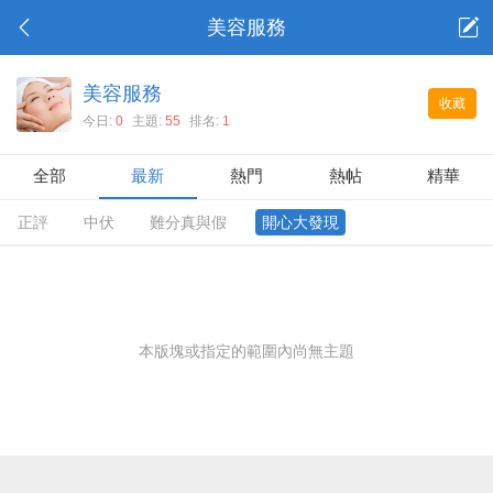
美容服務
美容服務
收藏
今日:
0
主題:
55
排名:
1
全部
最新
熱門
熱帖
精華
正評
中伏
難分真與假
開心大發現
本版塊或指定的範圍內尚無主題