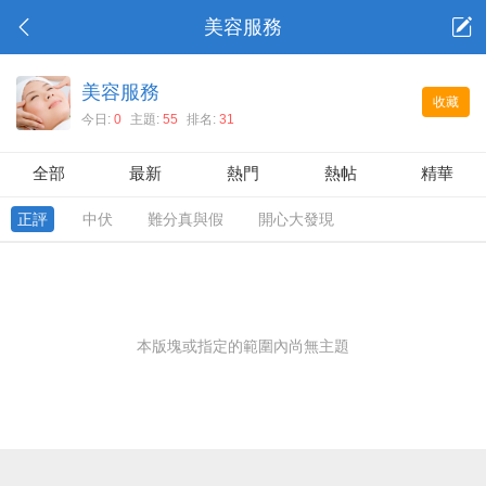
美容服務
美容服務
收藏
今日:
0
主題:
55
排名:
31
全部
最新
熱門
熱帖
精華
正評
中伏
難分真與假
開心大發現
本版塊或指定的範圍內尚無主題