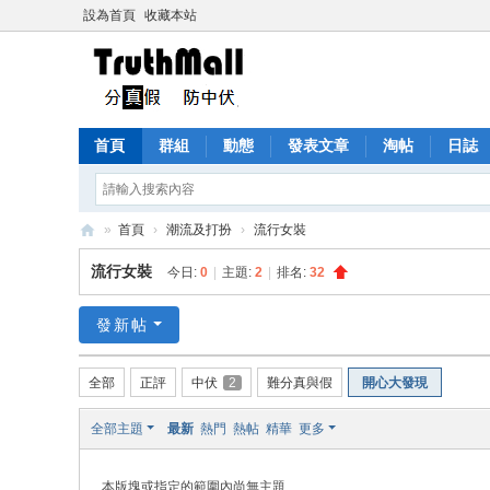
設為首頁
收藏本站
首頁
群組
動態
發表文章
淘帖
日誌
»
首頁
›
潮流及打扮
›
流行女裝
Tr
流行女裝
今日:
0
|
主題:
2
|
排名:
32
ut
h
發新帖
M
全部
正評
中伏
2
難分真與假
開心大發現
all
全部主題
最新
熱門
熱帖
精華
更多
本版塊或指定的範圍內尚無主題