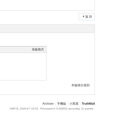
返 回
高級模式
本版積分規則
Archiver
|
手機版
|
小黑屋
|
TruthMall
GMT+8, 2026-8-7 22:53
, Processed in 0.028552 second(s), 11 queries .