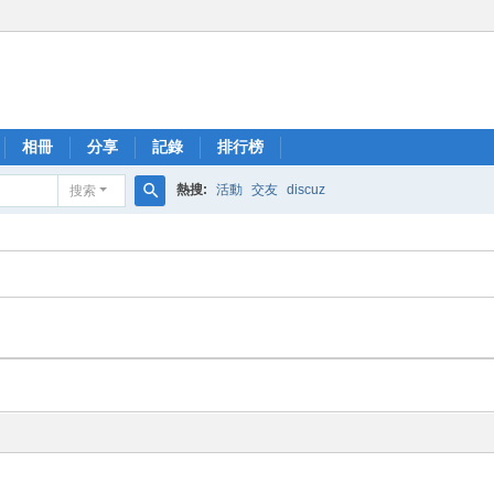
相冊
分享
記錄
排行榜
熱搜:
活動
交友
discuz
搜索
搜
索