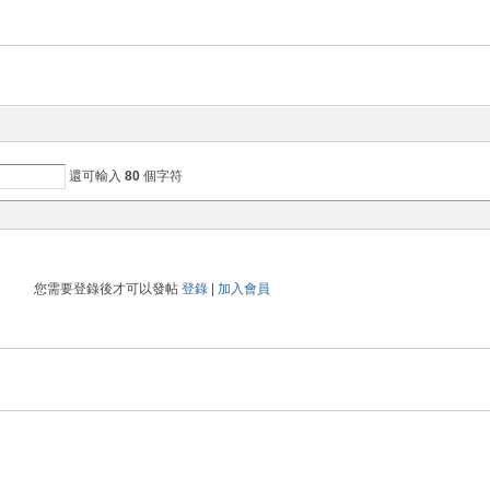
還可輸入
80
個字符
您需要登錄後才可以發帖
登錄
|
加入會員