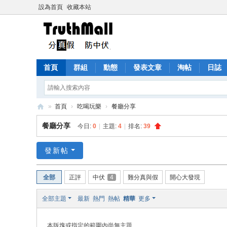
設為首頁
收藏本站
首頁
群組
動態
發表文章
淘帖
日誌
»
首頁
›
吃喝玩樂
›
餐廳分享
Tr
餐廳分享
今日:
0
|
主題:
4
|
排名:
39
ut
h
發新帖
M
全部
正評
中伏
4
難分真與假
開心大發現
all
全部主題
最新
熱門
熱帖
精華
更多
本版塊或指定的範圍內尚無主題