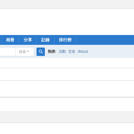
相冊
分享
記錄
排行榜
熱搜:
活動
交友
discuz
搜索
搜
索