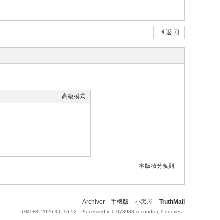
返 回
高級模式
本版積分規則
Archiver
|
手機版
|
小黑屋
|
TruthMall
GMT+8, 2026-8-6 16:52
, Processed in 0.073988 second(s), 9 queries .