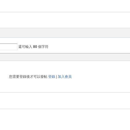
還可輸入
80
個字符
您需要登錄後才可以發帖
登錄
|
加入會員