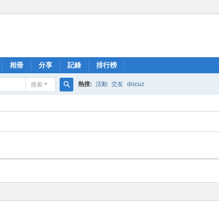
相冊
分享
記錄
排行榜
熱搜:
活動
交友
discuz
搜索
搜
索