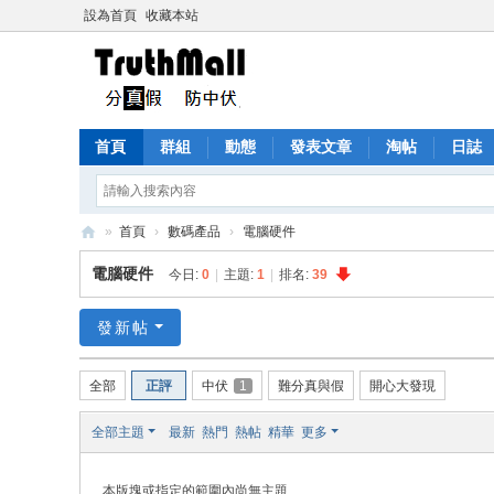
設為首頁
收藏本站
首頁
群組
動態
發表文章
淘帖
日誌
»
首頁
›
數碼產品
›
電腦硬件
Tr
電腦硬件
今日:
0
|
主題:
1
|
排名:
39
ut
h
發新帖
M
全部
正評
中伏
1
難分真與假
開心大發現
all
全部主題
最新
熱門
熱帖
精華
更多
本版塊或指定的範圍內尚無主題