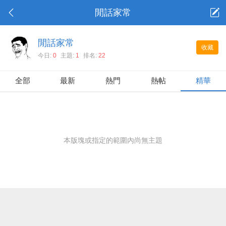
閒話家常
閒話家常
收藏
今日:
0
主題:
1
排名:
22
全部
最新
熱門
熱帖
精華
本版塊或指定的範圍內尚無主題