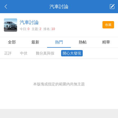
汽車討論
汽車討論
收藏
今日:
0
主題:
2
排名:
10
全部
最新
熱門
熱帖
精華
正評
中伏
難分真與假
開心大發現
本版塊或指定的範圍內尚無主題