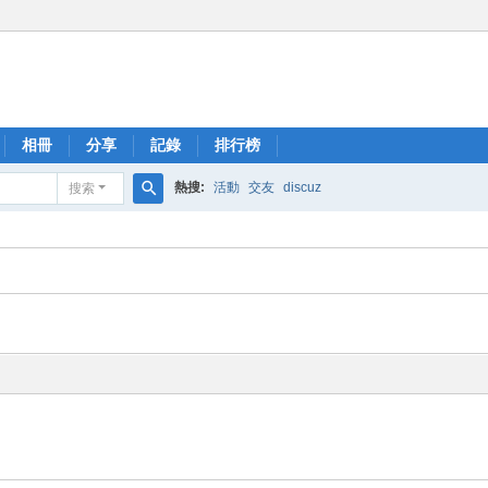
相冊
分享
記錄
排行榜
熱搜:
活動
交友
discuz
搜索
搜
索