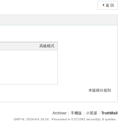
返 回
高級模式
本版積分規則
Archiver
|
手機版
|
小黑屋
|
TruthMall
GMT+8, 2026-8-6 16:24
, Processed in 0.071082 second(s), 8 queries .