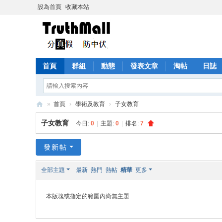
設為首頁
收藏本站
首頁
群組
動態
發表文章
淘帖
日誌
»
首頁
›
學術及教育
›
子女教育
Tr
子女教育
今日:
0
|
主題:
0
|
排名:
7
ut
h
發新帖
M
全部主題
最新
熱門
熱帖
精華
更多
all
本版塊或指定的範圍內尚無主題