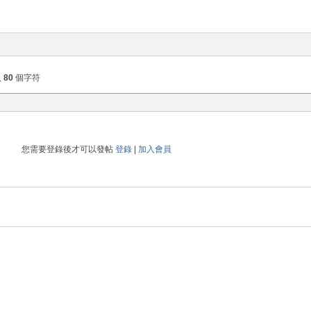
入
80
個字符
您需要登錄後才可以發帖
登錄
|
加入會員