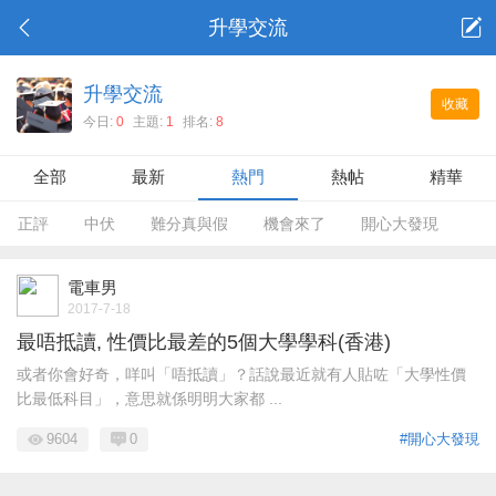
升學交流
升學交流
收藏
今日:
0
主題:
1
排名:
8
全部
最新
熱門
熱帖
精華
正評
中伏
難分真與假
機會來了
開心大發現
電車男
2017-7-18
最唔抵讀, 性價比最差的5個大學學科(香港)
或者你會好奇，咩叫「唔抵讀」？話說最近就有人貼咗「大學性價
比最低科目」，意思就係明明大家都 ...
9604
0
#開心大發現