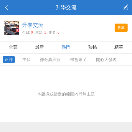
升學交流
升學交流
收藏
今日:
0
主題:
1
排名:
6
全部
最新
熱門
熱帖
精華
正評
中伏
難分真與假
機會來了
開心大發現
本版塊或指定的範圍內尚無主題