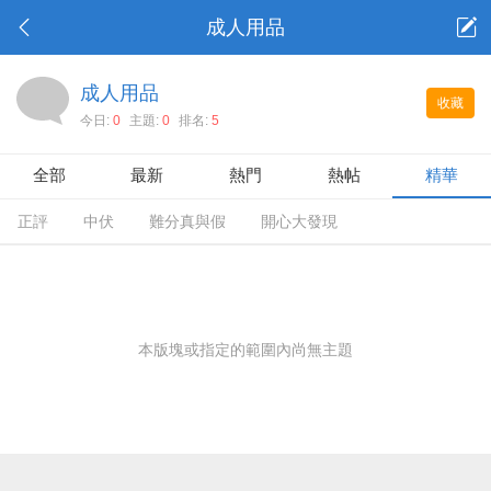
成人用品
成人用品
收藏
今日:
0
主題:
0
排名:
5
全部
最新
熱門
熱帖
精華
正評
中伏
難分真與假
開心大發現
本版塊或指定的範圍內尚無主題