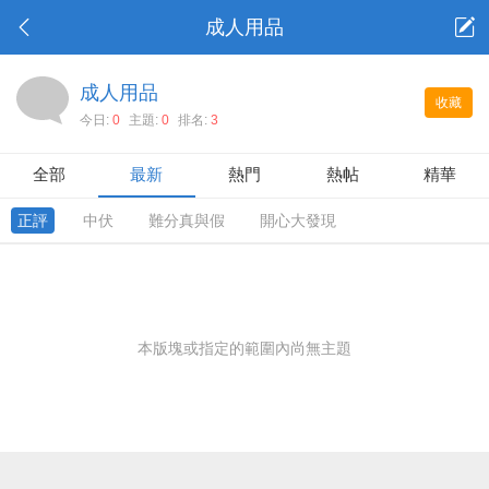
成人用品
成人用品
收藏
今日:
0
主題:
0
排名:
3
全部
最新
熱門
熱帖
精華
正評
中伏
難分真與假
開心大發現
本版塊或指定的範圍內尚無主題