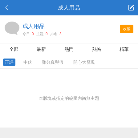
成人用品
成人用品
收藏
今日:
0
主題:
0
排名:
3
全部
最新
熱門
熱帖
精華
正評
中伏
難分真與假
開心大發現
本版塊或指定的範圍內尚無主題