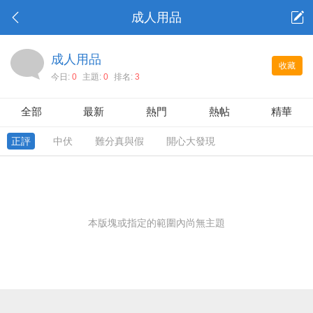
成人用品
成人用品
收藏
今日:
0
主題:
0
排名:
3
全部
最新
熱門
熱帖
精華
正評
中伏
難分真與假
開心大發現
本版塊或指定的範圍內尚無主題