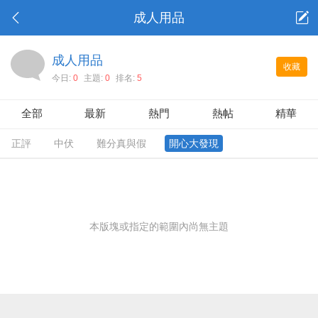
成人用品
成人用品
收藏
今日:
0
主題:
0
排名:
5
全部
最新
熱門
熱帖
精華
正評
中伏
難分真與假
開心大發現
本版塊或指定的範圍內尚無主題