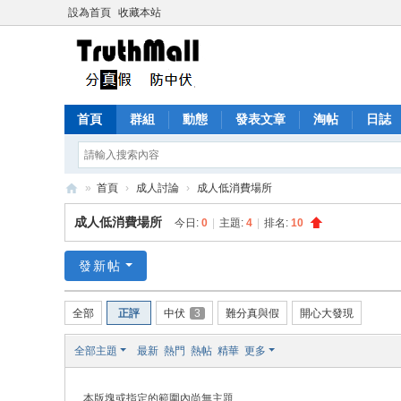
設為首頁
收藏本站
首頁
群組
動態
發表文章
淘帖
日誌
»
首頁
›
成人討論
›
成人低消費場所
Tr
成人低消費場所
今日:
0
|
主題:
4
|
排名:
10
ut
h
發新帖
M
全部
正評
中伏
3
難分真與假
開心大發現
all
全部主題
最新
熱門
熱帖
精華
更多
本版塊或指定的範圍內尚無主題