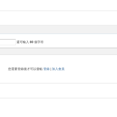
還可輸入
80
個字符
您需要登錄後才可以發帖
登錄
|
加入會員