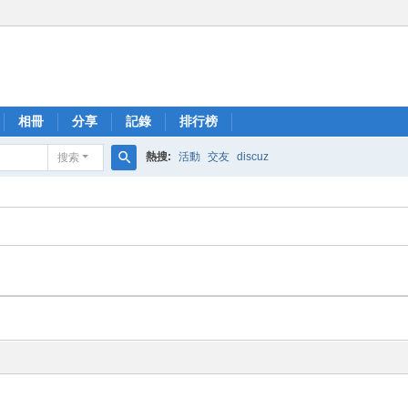
相冊
分享
記錄
排行榜
熱搜:
活動
交友
discuz
搜索
搜
索