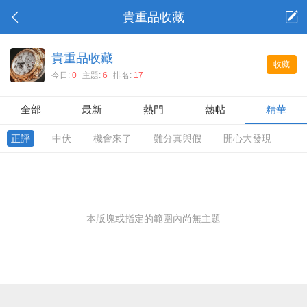
貴重品收藏
貴重品收藏
收藏
今日:
0
主題:
6
排名:
17
全部
最新
熱門
熱帖
精華
正評
中伏
機會來了
難分真與假
開心大發現
本版塊或指定的範圍內尚無主題