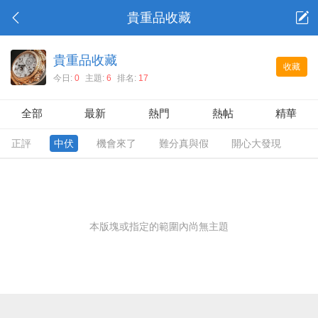
貴重品收藏
貴重品收藏
收藏
今日:
0
主題:
6
排名:
17
全部
最新
熱門
熱帖
精華
正評
中伏
機會來了
難分真與假
開心大發現
本版塊或指定的範圍內尚無主題