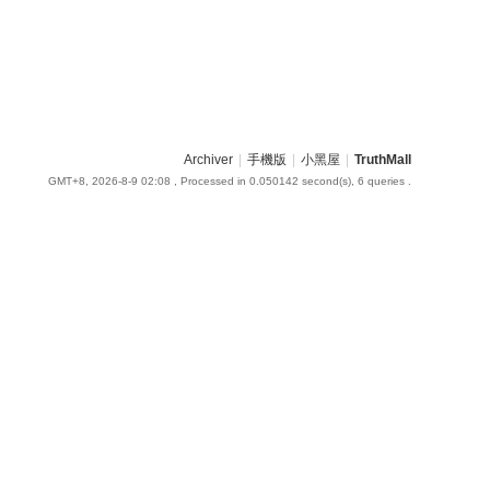
Archiver
|
手機版
|
小黑屋
|
TruthMall
GMT+8, 2026-8-9 02:08
, Processed in 0.050142 second(s), 6 queries .