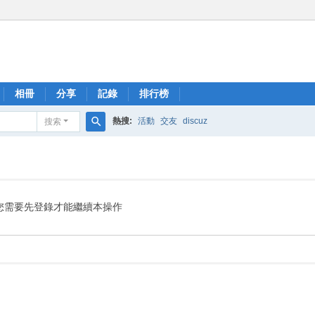
相冊
分享
記錄
排行榜
熱搜:
活動
交友
discuz
搜索
搜
索
您需要先登錄才能繼續本操作