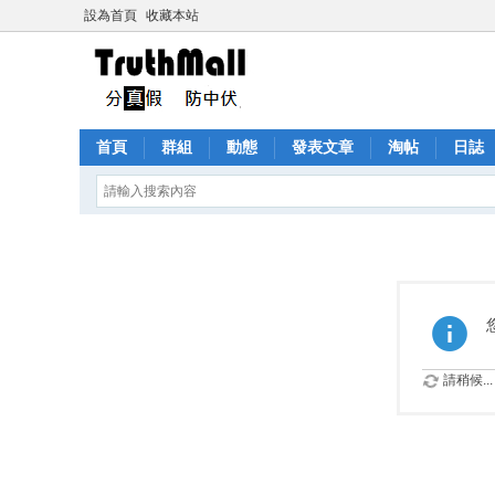
設為首頁
收藏本站
首頁
群組
動態
發表文章
淘帖
日誌
請稍候...