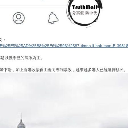
文：
258E%25E5%25AD%25B8%25E6%2596%2587-timno-li-hok-man-E-3981
都是以低學歷的流氓為主。
經濟下滑，加上香港收緊自由走向專制暴政，越來越多港人已經選擇移民。