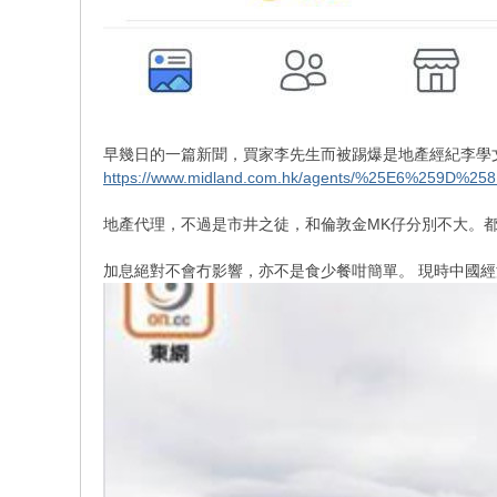
早幾日的一篇新聞，買家李先生而被踢爆是地產經紀李學
https://www.midland.com.hk/agents/%25E6%259D%
地產代理，不過是市井之徒，和倫敦金MK仔分別不大。
加息絕對不會冇影響，亦不是食少餐咁簡單。 現時中國