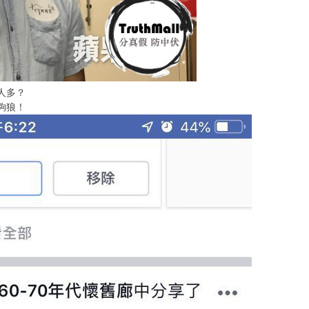
人多？
夠狼！