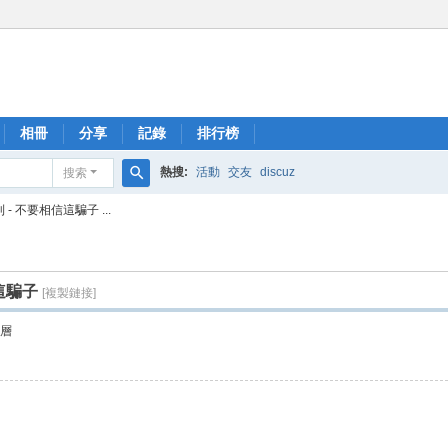
相冊
分享
記錄
排行榜
熱搜:
活動
交友
discuz
搜索
搜
- 不要相信這騙子 ...
索
這騙子
[複製鏈接]
層