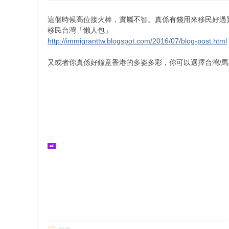
這個時候高位接火棒，實屬不智。真係有錢用來移民好過
移民台灣「懶人包」
http://immigranttw.blogspot.com/2016/07/blog-post.html
又或者你真係好鐘意香港的多姿多彩，你可以選擇台灣/