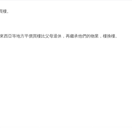
買樓。
馬來西亞等地方平價買樓比父母退休，再繼承他們的物業，樓換樓。