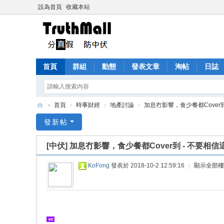
設為首頁
收藏本站
首頁
群組
動態
發表文章
淘帖
日誌
»
首頁
›
時事財經
›
地產討論
›
加息冇影響，食少餐都Cover到 
Tr
發新帖
ut
[中伏]
加息冇影響，食少餐都Cover到 - 不要相信
h
M
KoFong
發表於 2018-10-2 12:59:16
|
顯示全部樓
all