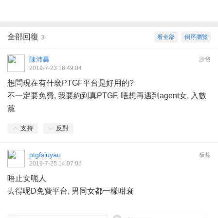
全部回復
看全部
倒序瀏覽
3
陳沛轟
沙發
2019-7-23 16:49:04
想問現在有什麼PTGF平台是好用的?
不一定要免費, 我要約到真PTGF, 唔想再遇到agent女, 入數
黨
支持
反對
ptgfsiuyau
板凳
2019-7-25 14:07:06
唔止女呃人
去得呢D免費平台, 男同女都一樣咁衰