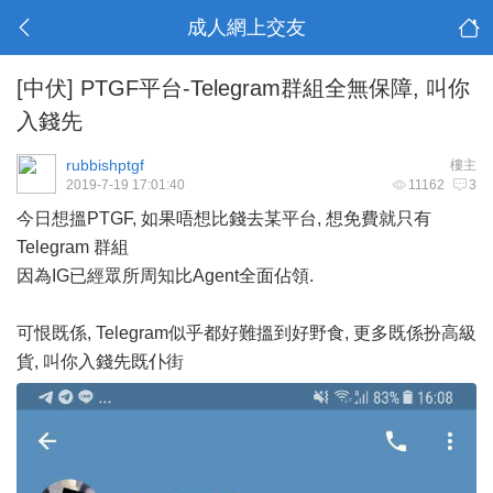
成人網上交友
[中伏]
PTGF平台-Telegram群組全無保障, 叫你
入錢先
rubbishptgf
樓主
2019-7-19 17:01:40
11162
3
今日想搵PTGF, 如果唔想比錢去某平台, 想免費就只有
Telegram 群組
因為IG已經眾所周知比Agent全面佔領.
可恨既係, Telegram似乎都好難搵到好野食, 更多既係扮高級
貨, 叫你入錢先既仆街