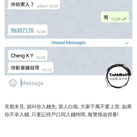
見都未見, 就叫你入錢先, 當人白痴, 大家千萬不要上當. 如果
你不幸入錢, 只要記得戶口同入錢時間, 報警係追得番!