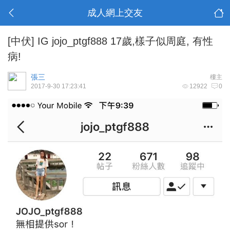
成人網上交友
[中伏]
IG jojo_ptgf888 17歲,樣子似周庭, 有性
病!
張三
樓主
2017-9-30 17:23:41
12922
0