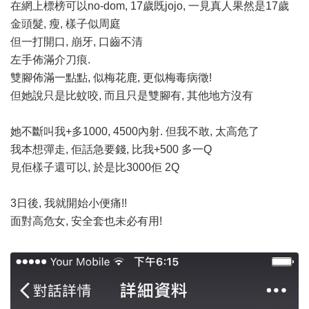
在網上標榜可以no-dom, 17歲既jojo, 一見真人果然是17歲
金頭髮, 瘦, 樣子似周庭
但一打開口, 崩牙, 口齒不清
左手佈滿介刀痕.
雙腳佈滿一點點, 似梅花鹿, 更似梅毒病徵!
但她說只是比蚊咬, 而且只是雙腳有, 其他地方沒有
她不斷叫我+多1000, 4500內射. 但我不敢, 太高危了
我本想彈走, 佢話急要錢, 比我+500 多一Q
見佢樣子還可以, 於是比3000佢 2Q
3日後, 我就開始小便痛!!
面對高危女, 安全套也未必有用!