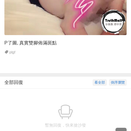
P了圖, 真實雙腳佈滿斑點
ptgf
全部回復
看全部
倒序瀏覽
暫無回復，快來搶沙發