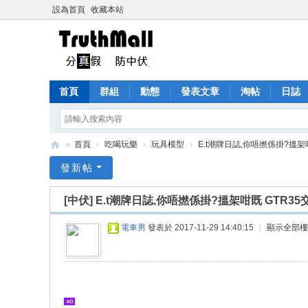
設為首頁
收藏本站
首頁
群組
動態
發表文章
淘帖
日誌
»
首頁
›
吃喝玩樂
›
玩具模型
›
E.t潮牌日誌,你唔撚係掛?搵架咁既
Tr
發新帖
ut
[中伏]
E.t潮牌日誌,你唔撚係掛?搵架咁既 GTR35
h
M
電車男
發表於 2017-11-29 14:40:15
|
顯示全部樓
all