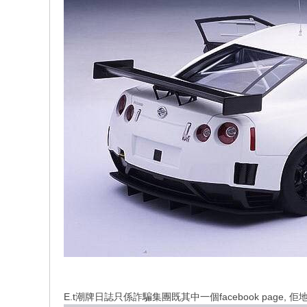
E.t潮牌日誌只係詐騙集團既其中一個facebook page, 佢