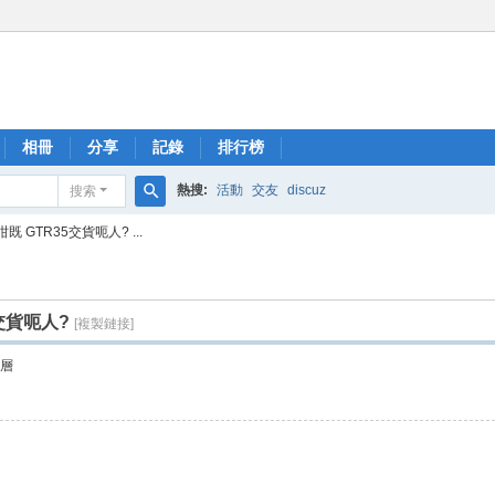
相冊
分享
記錄
排行榜
熱搜:
活動
交友
discuz
搜索
搜
 GTR35交貨呃人? ...
索
交貨呃人?
[複製鏈接]
層