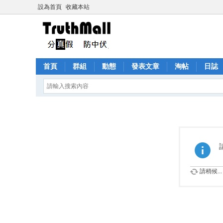
設為首頁
收藏本站
首頁
群組
動態
發表文章
淘帖
日誌
請稍候...