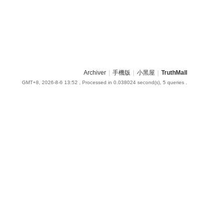
Archiver
|
手機版
|
小黑屋
|
TruthMall
GMT+8, 2026-8-6 13:52
, Processed in 0.038024 second(s), 5 queries .