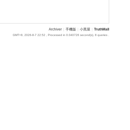
Archiver
|
手機版
|
小黑屋
|
TruthMall
GMT+8, 2026-8-7 22:52
, Processed in 0.040726 second(s), 8 queries .