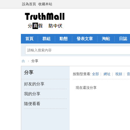
設為首頁
收藏本站
首頁
群組
動態
發表文章
淘帖
日誌
›
分享
Tr
分享
按類型查看:
全部
|
網址
|
視頻
|
ut
好友的分享
h
現在還沒分享
我的分享
M
all
隨便看看