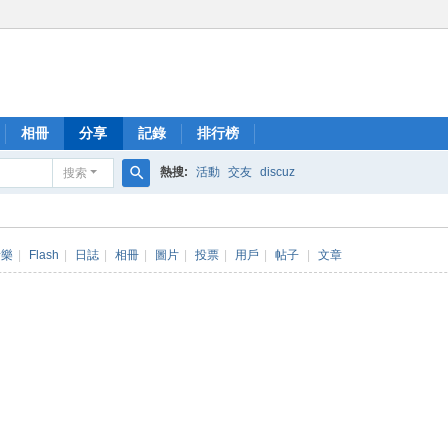
相冊
分享
記錄
排行榜
熱搜:
活動
交友
discuz
搜索
搜
索
音樂
|
Flash
|
日誌
|
相冊
|
圖片
|
投票
|
用戶
|
帖子
|
文章