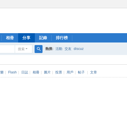
相冊
分享
記錄
排行榜
熱搜:
活動
交友
discuz
搜索
搜
索
音樂
|
Flash
|
日誌
|
相冊
|
圖片
|
投票
|
用戶
|
帖子
|
文章