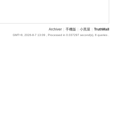
Archiver
|
手機版
|
小黑屋
|
TruthMall
GMT+8, 2026-8-7 13:09
, Processed in 0.037297 second(s), 8 queries .