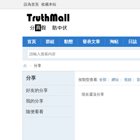
設為首頁
收藏本站
首頁
群組
動態
發表文章
淘帖
日誌
›
分享
Tr
分享
按類型查看:
全部
|
網址
|
視頻
|
ut
好友的分享
h
現在還沒分享
我的分享
M
all
隨便看看