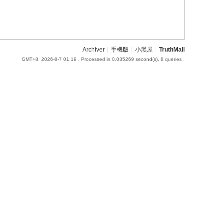
Archiver
|
手機版
|
小黑屋
|
TruthMall
GMT+8, 2026-8-7 01:19
, Processed in 0.035269 second(s), 8 queries .