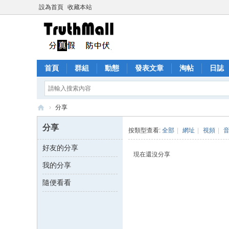
設為首頁
收藏本站
首頁
群組
動態
發表文章
淘帖
日誌
›
分享
Tr
分享
按類型查看:
全部
|
網址
|
視頻
|
ut
好友的分享
h
現在還沒分享
我的分享
M
all
隨便看看