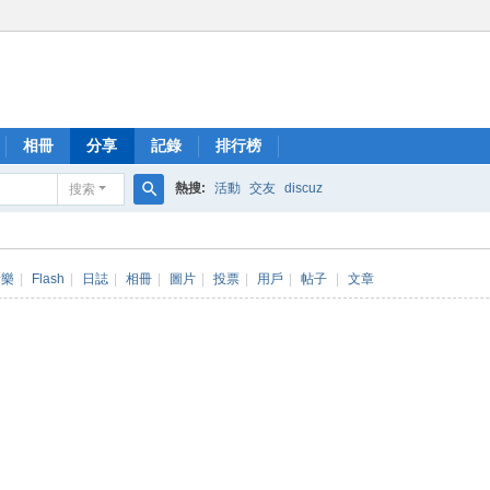
相冊
分享
記錄
排行榜
熱搜:
活動
交友
discuz
搜索
搜
索
音樂
|
Flash
|
日誌
|
相冊
|
圖片
|
投票
|
用戶
|
帖子
|
文章