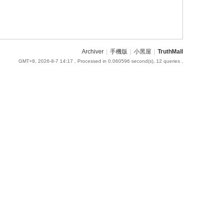
Archiver
|
手機版
|
小黑屋
|
TruthMall
GMT+8, 2026-8-7 14:17
, Processed in 0.060596 second(s), 12 queries .