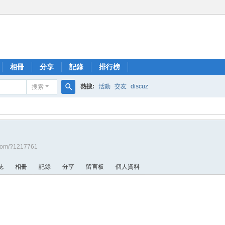
相冊
分享
記錄
排行榜
熱搜:
活動
交友
discuz
搜索
搜
索
l.com/?1217761
誌
相冊
記錄
分享
留言板
個人資料