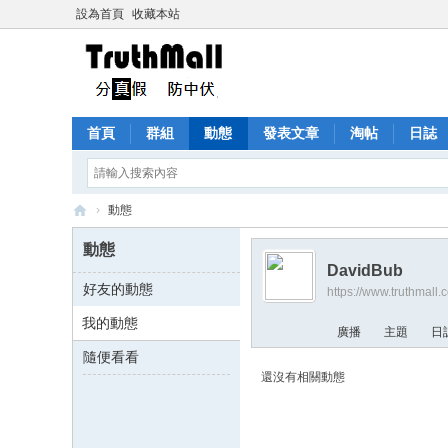
設為首頁
收藏本站
首頁
群組
動態
發表文章
淘帖
日誌
›
動態
Tr
動態
ut
DavidBub
好友的動態
https://www.truthmal
h
我的動態
M
廣播
主題
日
all
隨便看看
還沒有相關動態