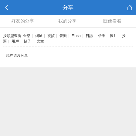
分享
好友的分享
我的分享
隨便看看
按類型查看:
全部
|
網址
|
視頻
|
音樂
|
Flash
|
日誌
|
相冊
|
圖片
|
投
票
|
用戶
|
帖子
|
文章
現在還沒分享