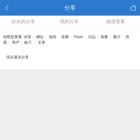
分享
好友的分享
我的分享
隨便看看
按類型查看:
全部
|
網址
|
視頻
|
音樂
|
Flash
|
日誌
|
相冊
|
圖片
|
投
票
|
用戶
|
帖子
|
文章
現在還沒分享