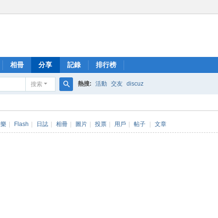
相冊
分享
記錄
排行榜
熱搜:
活動
交友
discuz
搜索
搜
索
音樂
|
Flash
|
日誌
|
相冊
|
圖片
|
投票
|
用戶
|
帖子
|
文章