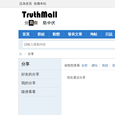
設為首頁
收藏本站
首頁
群組
動態
發表文章
淘帖
日誌
›
分享
Tr
分享
按類型查看:
全部
|
網址
|
視頻
|
ut
好友的分享
h
現在還沒分享
我的分享
M
all
隨便看看