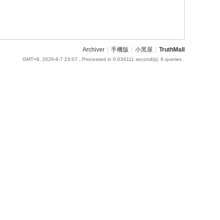
Archiver
|
手機版
|
小黑屋
|
TruthMall
GMT+8, 2026-8-7 23:07
, Processed in 0.034111 second(s), 8 queries .