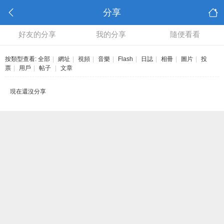
分享
好友的分享
我的分享
隨便看看
按類型查看:
全部
|
網址
|
視頻
|
音樂
|
Flash
|
日誌
|
相冊
|
圖片
|
投
票
|
用戶
|
帖子
|
文章
現在還沒分享