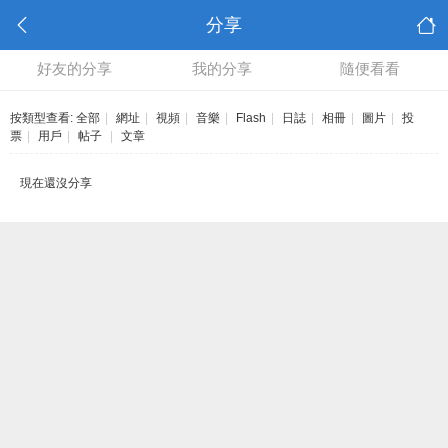
分享
好友的分享
我的分享
隨便看看
按類型查看:
全部
|
網址
|
視頻
|
音樂
|
Flash
|
日誌
|
相冊
|
圖片
|
投
票
|
用戶
|
帖子
|
文章
現在還沒分享