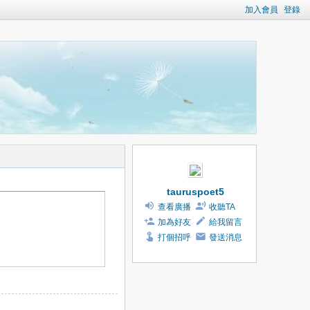
加入會員
登錄
tauruspoet5
查看廣播
收聽TA
加為好友
給我留言
打個招呼
發送消息