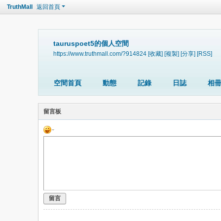
TruthMall
返回首頁
tauruspoet5的個人空間
https://www.truthmall.com/?914824
[收藏]
[複製]
[分享]
[RSS]
空間首頁
動態
記錄
日誌
相
留言板
留言