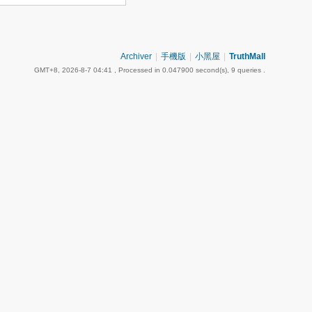
Archiver
|
手機版
|
小黑屋
|
TruthMall
GMT+8, 2026-8-7 04:41
, Processed in 0.047900 second(s), 9 queries .