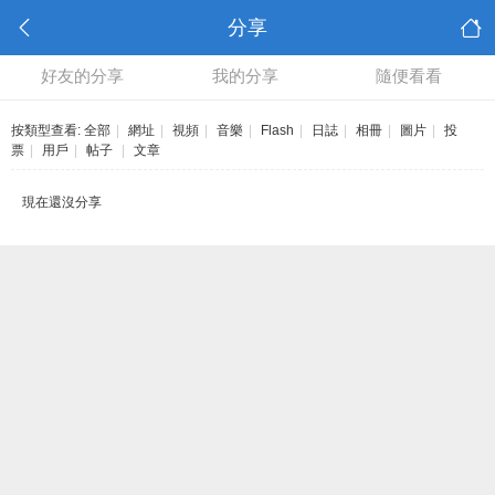
分享
好友的分享
我的分享
隨便看看
按類型查看:
全部
|
網址
|
視頻
|
音樂
|
Flash
|
日誌
|
相冊
|
圖片
|
投
票
|
用戶
|
帖子
|
文章
現在還沒分享