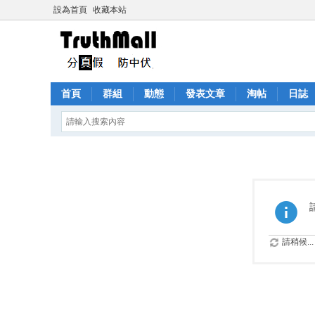
設為首頁
收藏本站
首頁
群組
動態
發表文章
淘帖
日誌
請稍候...