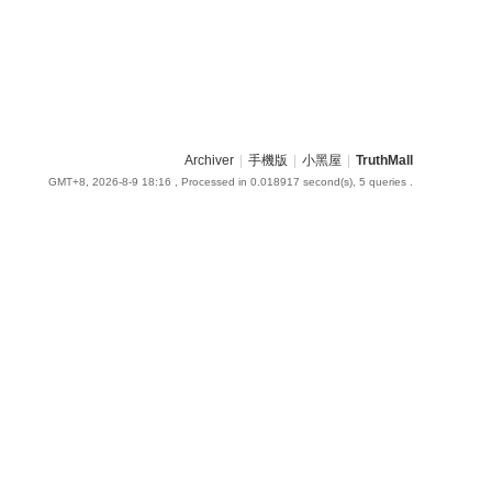
Archiver
|
手機版
|
小黑屋
|
TruthMall
GMT+8, 2026-8-9 18:16
, Processed in 0.018917 second(s), 5 queries .